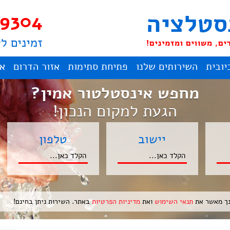
9304
זמינים ל
יובית
השירותים שלנו
פתיחת סתימות
אזור הדרום
אז
מחפש אינסטלטור אמין?
הגעת למקום הנכון!
יישוב
טלפון
ך מאשר את
תנאי השימוש
ואת
מדיניות הפרטיות
באתר. השירות ניתן בחינם!