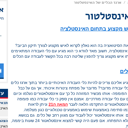
ארגז הכלים של האינסטלטור
/
א
ינסטלטור
חי
יש מקצוע בתחום האינסטלציה
ת הסיטואציה בה הוא נאלץ לקרוא לאיש מקצוע לצורך תיקון הביוב?
אינסטלציה, חשוב מאד לוודא כי הוא מגיע עם כלי העבודה המתאימים
ו איש מקצוע צריך להפגין שליטה רבה בכל הקשור לעבודה עם הכלים
לים
 אליכם צריכים להיות כלי העבודה האיכותיים ביותר בתוך ארגז כלים
לי עבודה מדובר? מדובר על מפתח צינורות איכותי, אך גם על כבל
עד
הפומפה- אותו מכשיר המזוהה כל כך עם אינסטלאטורים נעלמו וכיום
ם כלי עבודה מודרניים. אמנם אין ספק כי כלי עבודה כמו פומפה
תנאי
אינסטלאטורים התקדמו הלאה לעבר
המאה ה21
וניתן לראות
האינ
מו סתימה באמצעות שימוש באמצעים טכנולוגיים כגון מצלמה.
ותו אינסטלאטור יכול לעבוד עם מגוון רחב של כלים. גם בנושא
הצהר
תודעת השירות דברים לא נשארו כפי שהם אלא התפתחו. אם פעם היה קושי למצוא אינסטלאטור 24 שעות ביממה,
האינ
.