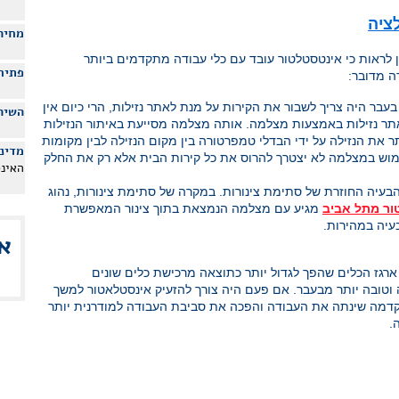
ציה
מחירו
ן לראות כי אינטסטלטור עובד עם כלי עבודה מתקדמים ביותר
פתיח
ה מדובר:
עבר היה צריך לשבור את הקירות על מנת לאתר נזילות, הרי כיום אין
השיר
ר נזילות באמצעות מצלמה. אותה מצלמה מסייעת באיתור הנזילות
ת הנזילה על ידי הבדלי טמפרטורה בין מקום הנזילה לבין מקומות
מדיני
מוש במצלמה לא יצטרך להרוס את כל קירות הבית אלא רק את החלק
האינ
ת הבעיה החוזרת של סתימת צינורות. במקרה של סתימת צינורות, נהוג
ור מתל אביב
מגיע עם מצלמה הנמצאת בתוך צינור המאפשרת
עיה במהירות.
א
ארגז הכלים שהפך לגדול יותר כתוצאה מרכישת כלים שונים
טובה יותר מבעבר. אם פעם היה צורך להזעיק אינסטלאטור למשך
הקדמה שינתה את העבודה והפכה את סביבת העבודה למודרנית יותר
.