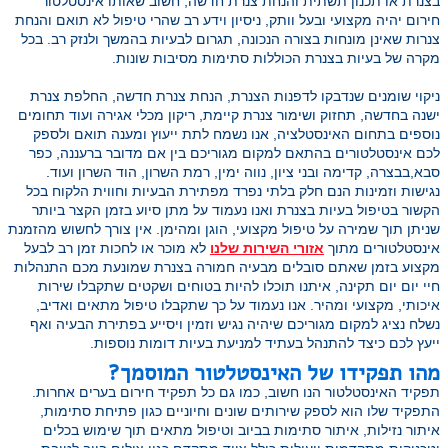
בצנרת או תכנון תשתית והנחת צנרת חדשה, חשוב שאותו אינסטלטור
חירום יהיה מקצועי ובעל וותק, ניסיון וידע רב שהרי טיפול לא תואם והנחת
צנרות שאינן מונחות בצורה הנכונה, תגרום לבעיות בהמשך ולנזק רב. בכל
מקרה של בעיות בצנרת הכוללות סתימות מסיבות שונות.
ניקוי שומנים שנדבקו לדפנות הצנרת, הנחת צנרת חדשה, החלפת צנרת
ישנה בחדשה, תחזוק ושימור צנרת קיימת, ריקון מכלי אגירה ועוד תחומים
נוספים בתחום האינסטלציה, אנו נשמח לתת ייעוץ ומענה תואם ולספק
לכם אינסטלטורים בהתאם למקום מגוריכם בין אם מדובר ברעננה, כפר
סבא,בבצרה, קדימה ובני ציון, נווה ימין, רמת השרון, הוד השרון ועוד.
נגישות וזמינות הנם חלק בלתי נפרד מפתירת הבעיות וחווית הלקוח בכל
הקשור בטיפול בעיות בצנרת ואנו נעמוד על מתן סיוע בזמן הקצר ביותר
שניתן תוך שמירה על טיפול מקצועי, הוגן ומהימן. אין צורך לחשוש מהזמנת
אינסטלטורים מתוך
אזורי השירות שלנו
לא מוכר או לחכות זמן רב לבעל
מקצוע בזמן שאתם סובלים מבעיה חמורה בצנרת שמונעת מכם התנהלות
חיי יום יום תקינה, איתנו תוכלו להיות בטוחים ושקטים שתקבלו שירות
איכותי, מקצועי ומהיר. אנו נעמוד על כך שתקבלו טיפול מתאים ואדיב,
נשלח נציג למקום מגוריכם שיהיה נגיש וזמין ויסייע בפתירת הבעיה ואף
ייעץ לכם כיצד להתנהל בעתיד למניעת בעיות דומות נוספות.
מהו תפקידו של האינסטלטור המוסמך?
תפקיד האינסטלטור הנו חשוב, כמו גם כל תפקיד חירום בערים אחרות.
התפקיד שלו הוא לספק שירותים שונים וחיוניים כגון פתיחת סתימות,
איתור נזילות, איתור סתימות בביוב וטיפול מתאים תוך שימוש בכלים