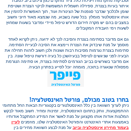
וטכניקות מתקדמות ויעילות כולל ציוד מתקדם כגון צילום ביוב לטובת
איתור בעיות בצנרת, ספירלה חשמלית המשמשת לניקוי הצנרת ושטיפת
שומן ולכלכוך שנדבר סגפנות של הצינורות ועוד, תוך האפשרות להזמין את
אותו אינסטלטור מומלץ בכל שעה בשבוע, מה שנמצא מאוד חיוני וחשוב
במצבים בהם יש מקרה חירום הדורש טיפול מיידי ומדובר בשעות שמחוץ
לשעות וימי העבודה המקובלים.
גם אם מדובר בסתימה בצנרת והסיבה לכך לא ידועה, ניתן לקרוא לאחד
מוסמך על מנת שיבדוק את הצנרת ויימצא את הסיבה לבעיית הסתימה.
סתימות בצנרת נגרמות מסיבות רבות ושונות ולכן חשוב לזהות תחילה את
הבעיה לפני שניגשים לטיפול בבעיהשכן כל בעיה דורשת טיפול שונה. בין
אם מדובר בשורשים בביוב הגורמים לסתימה בצנרת, או סתימה הנגרמת
מפסולת שנאגרה בתוכה, מומחה יוכל לסייע בפתרון הבעיה.
בחרו בטוב מכולם, פורטל האינסטלציה!
ניתן לערוך השוואה בין כלל האינסטלטורים בקטגוריות הבאות החל מתחומי
ההתמקצעות, וותק בתחום האינסטלציה, זמינות ומחיר. חשוב מאוד לבקש
המלצות אודות אותו מקצוען על מנת לאשר את המידע המתקבל אודותיו
באמצעות אתרי האינטרנט והפורטל האינסטלציה שלנו, מוזמנים
לעיין
בעמוד מחירון אינסטלציה וביוב
על מנת לבצע השוואת מחירים בין