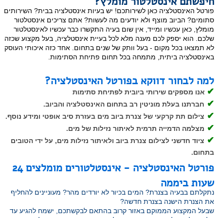
חיפשתם אינסטלטור מומלץ?
פורטל האינסטלציה כאן לשירותכם! יש בעיות אינסטלציה בבית? השירותים
סתומים? הביוב מוצף ולא יודעים מה לעשות? אתם צריכים אינסטלטור
מומלץ, כאן עכשיו ומייד, אין שום בעיה התקשרו כבר עכשיו לאינסטלטור
שלכם. הוא יספק לכם מענה מלא לכל בעיית אינסטלציה, בעל מקצוע שכזה
לא תמצאו בכל מקום - בעל וותק של שנים בתחום. אחד כזה איכותי העוסק
באינסטלציה ביתית, מתמחה בכל תחום פתיחת הסתימות.
למה לבחור דווקא בפורטל האינסטלציה?
✔
אנו מספקים שירותי ביובית לפתיחת סתימות
✔
חברתנו בעלת מוניטין רב בתחום האינסטלציה והביוב.
✔
צילום תת קרקעי של צנרת ביוב מים בעזרת סיב אופטי ומידע נוסף.
✔
מצלמה הדמייה תרמית לאיתור נזילות של מים.
✔
ציוד חדשני לצילום צנרת ביוב ולאיתור נזילות מים, על ידי הטובים
בתחום.
פורטל האינסטלציה - אינסטלטורים מומלצים 24
שעות ביממה
נתקלתם בבעיה בצנרת? המים בכיור לא יורדים מהר? מעוניינים להחליף
את הצנרת הישנה בצנרת חדשה?
שבעל המקצוע הממוקם באזור קרוב בהתאם לבקשתכם, ישמח להגיע עד