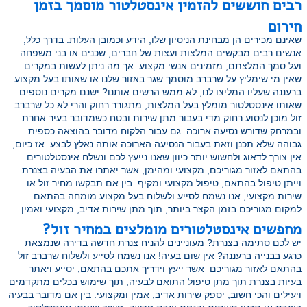
רבים חוששים להזמין אינסטלטור מוסמך בזמן
חירום
שאינם מכירים הן מבחינת הניסיון שלו, הידע וכמובן העלות. בדרך כלל,
אנשים רבים מבקשים המלצות ועצות של חברים, שכנים או בני משפחה
ועל סמך המלצתם, מזמינים אנשי מקצוע. אך מה ניתן לעשות במקרים
שאין מי שימליץ על שרברב מוסמך שגר באזור שלנו או שאותו בעל מקצוע
ברעננה שעליו המליצו לנו, לא ממש הרשים אותנו? ישנם מקרים נוספים
שאותו אינסטלטור מומלץ בעל המלצות, מתגורר רחוק והרי לא כל שרברב
זול מוכן לנסוע רחוק מדי בעבור מתן שירות ובטח כשמדובר בעיר אחרת
ובמרחק שדורש נסיעה ארוכה. גם עבור הלקוח מדובר בהוצאה כספית
גבוהה שלא תכנן וזאת בעבור הנסיעה הארוכה אותה נאלץ לבצע. אז כיום,
אין צורך לדאוג ולחשוש יותר כיוון שאנו נייעץ לכם ונשלח אינסטלטורים
בהתאם לאזור מגוריכם, מקצועי ומהימן, אשר יאתרו את הבעיה בצנרת
וייתן טיפול בהתאם, טיפול מקצועי ומקיף. בין אם תבקשו מחיר זול או
שירות מקצועי, אנו נשמח לסייע ולשלוח בעל מקצוע מומחה בהתאם
למקום מגוריכם בזמן הקצר ביותר, תוך מתן שירות אדיב, מקצועי ואמין.
מחפשים אינסטלטורים מומלצים במחיר זול?
יש לכם סתימה בצנרת? מעוניינים להניח צנרת חדשה בדירה שנמצאת
כרגע בבנייה ברעננה? אין שום בעיה! אנו נשמח לסייע ולשלוח שרברב זול
בהתאם לאזור מגוריכם אשר ייעץ וידריך אתכם בהתאם, יסייע ויאתר
בעיות בצנרת תוך מתן טיפול התואם לבעיה, תוך שימוש בכלים מתקדמים
ויעילים והכי חשוב, יספק שירות אדיב, אמין ומקצועי. בין אם מדובר בבעיה