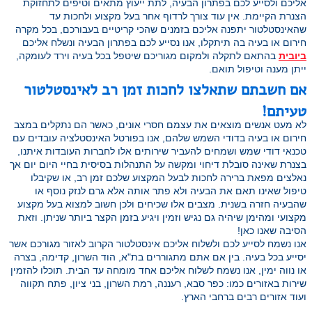
אליכם ולסייע לכם בפתרון הבעיה, לתת ייעוץ מתאים וטיפים לתחזוקת
הצנרת הקיימת. אין עוד צורך לרדוף אחר בעל מקצוע ולחכות עד
שהאינסטלטור יתפנה אליכם בזמנים שהכי קריטיים בעבורכם, בכל מקרה
חירום או בעיה בה תיתקלו, אנו נסייע לכם בפתרון הבעיה ונשלח אליכם
ביובית
בהתאם לתקלה ולמקום מגוריכם שיטפל בכל בעיה וירד לעומקה,
ייתן מענה וטיפול תואם.
אם חשבתם שתאלצו לחכות זמן רב לאינסטלטור
טעיתם!
לא מעט אנשים מוצאים את עצמם חסרי אונים, כאשר הם נתקלים במצב
חירום או בעיה בדודי השמש שלהם, אנו בפורטל האינסטלציה עובדים עם
טכנאי דודי שמש ושמחים להעביר שירותים אלו לחברות העובדות איתנו,
בצנרת שאינה סובלת דיחוי ומקשה על התנהלות בסיסית בחיי היום יום אך
נאלצים מפאת ברירה לחכות לבעל המקצוע שלכם זמן רב, או שקיבלו
טיפול שאינו תאם את הבעיה ולא פתר אותה אלא גרם לנזק נוסף או
שהבעיה חזרה בשנית. מצבים אלו שכיחים ולכן חשוב למצוא בעל מקצוע
מקצועי ומהימן שיהיה גם נגיש וזמין ויגיע בזמן הקצר ביותר שניתן. וזאת
הסיבה שאנו כאן!
אנו נשמח לסייע לכם ולשלוח אליכם אינסטלטור הקרוב לאזור מגורכם אשר
יסייע בכל בעיה. בין אם אתם מתגוררים בת"א, הוד השרון, קדימה, בצרה
או נווה ימין, אנו נשמח לשלוח אליכם אחד מומחה עד הבית. תוכלו להזמין
שירות באזורים כמו: כפר סבא, רעננה, רמת השרון, בני ציון, פתח תקווה
ועוד אזורים רבים ברחבי הארץ.