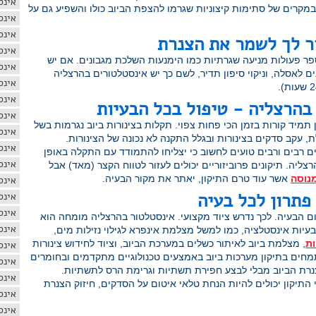
אינס
מקרים של סתימות קיצוניות שגרמו להצפת הביוב כולו והשפיע גם על
אינס
אינס
ר לך לשמר את הצנרת
אינס
פר פעולות מניעה שגרתיות כמו הימנעות השלכת מגבונים. אם יש
אינס
ם לאסלה, וניקוי סיפון תדיר, לשם כך יש אינסטלטורים בהרצליה
אינס
אינס
בהרצליה - טיפול בכל הבעיות
אינס
תמיד קורות בזמן הכי פחות צפוי. תקלות בצינורות ביוב נגרמות בשל
אינס
עקב סדקים בצינורות ובגלל התקנה לא נכונה של הצינורות.
אינס
ים רבים ורבים טועים לחשוב כי יצליחו להתמודד עם התקלה באופן
אינס
צליה. תיקונים פרוביזוריים יכולים לעזור לטווח הקצר (מאד) אבל
נוסה
אשר עוד טרם התיקון, יאתר את מקור הבעיה.
אינס
פתרון לכל בעיה
אינס
אינס
ום הבעיה. לכך נדרש ציוד מקצועי. אינסטלטור בהרצליה מומחה הוא
אינס
עיות אינסטלציה, כמו למשל מצלמת אינפרא לגילוי נזילות מים,
ות
, מצלמת ביוב לאיתור כשלים במערכת הביוב, וציוד לחידוש צינורות
אינס
תמחים בתיקון מערכות ביוב באמצעים טכנולוגיים מתקדמים ובחומרים
אינס
נרת הביוב מבלי לבצע חפירת תשתיות וגרימת הרס לתשתיות.
אינס
התיקון יכולים להיות הנחת טלאי איטום על הסדקים, חיזוק הצנרת
אינס
אינס