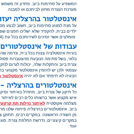
המשפיע על סתימות ביוב. פתרון זה משמש ב
מערכת הצנרת מחוץ לביתכם או למבנה.
אינסטלטור בהרצליה יעזו
על מנת למנוע סתימות ביוב, חשוב לבצע מס
ילדים בבית, להקפיד שלא ישליכו חפצים שוני
מומלצים אשר זמינים לשירותכם בכל עת (24 שעות).
עבודות של אינסטלטורים 
בעיות אינסטלציה צצות בכל בית, ונדמה שהן 
בלאי, בשל סתימה הנובעת מהצטברות פסולת, 
צנרת ביוב והתקלות שלה, יכולות לגרום לנזק
עצמאי ולכן יש להזמין אינסטלטור מקצועי בהר
הבעיה לא תיפתר אם לא יהיה
אינסטלטור מ
אינסטלטורים בהרצליה - 
כל תיקון של צנרת ביוב, מתחיל באיתור ומיק
איש מקצוע אשר ברשותו כלים רבים לאיתור ב
מצלמה אקוסטית
לאיתור נזילות תת קרקעי
ביוב. אינסטלטורים בהרצליה פיתוח שלנו מ
מן השורה הראשונה. במקרים רבים, תתוקן צ
במקרים קיצוניים, נדרשת החלפת צנרת. סוגי 
ועוד.