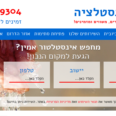
9304
זמינים ל
יובית
השירותים שלנו
פתיחת סתימות
אזור הדרום
אז
מחפש אינסטלטור אמין?
הגעת למקום הנכון!
יישוב
טלפון
ך מאשר את
תנאי השימוש
ואת
מדיניות הפרטיות
באתר. השירות ניתן בחינם!