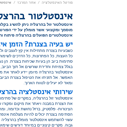
פורטל האינסטלציה
אזור המרכז
אינסטל
/
/
אינסטלטור בהרצלי
אינסטלטור זול בהרצליה ניתן להשיג בקל
מוסמך ומקצועי אשר מומלץ על ידי הפורטל
אינסטלטורים הפועלים בהרצליה פיתוח והאזור 24 שעות 
יש בעיה בצנרת? הזמן אי
כשבעיות בצנרת מתחילות אין קץ לעצבים ולא
כל העצות, כל הפתרונות, כל הדרכים לשימור
סתימות ביוב הן בעיות שכיחות בצנרת. הן 
בגלל צמיחת וחדירת שורשים אל תוך הביוב, ק
אינסטלטור בהרצליה מיומן יידע לאתר את מי
האפשר. אל תזניחו את הטיפול בצנרת הביוב
ומאד לא יעילים לטווח הארוך.
שירותי אינסטלציה בהרצליה פי
אינסטלטור זול בהרצליה, במקרים של סתימות
את הצנרת במבנה ויאתר את מיקום ומקורו 
הצינורות- פלסטיק, ברזל נחושת וכדומה, ו
הסתימה בצנרת יכולים להיות מצלמת אינפרא
עשוי להשתמש אינסטלטור מומלץ בהרצליה 
גבוה. מקרים קיצוניים במיוחד דורשים שימו