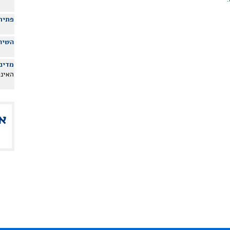
פתיח
השיר
מדיני
האינ
א