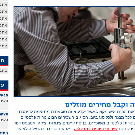
אינס
אינס
אינס
אינס
אינס
אינס
אינס
סו
ביוב
עד
תנאי
האינ
 וקבל מחירים מוזלים
שת הבנת איש מקצוע אשר יקבע איזה סוג צנרת מתאימה לביתכם.
הצהר
ם לכל מבנה ולכל סוג ביוב. הסוגים השכיחים הם צינורות פלסטיים
האינ
צינורות פלסטיים משופרים. בנוסף קיימים צינורות יציקה, אסבסט ועוד.
בינהם גם
שירותי ביובית בהרצליה
- אז אם שרברב בהרצליה לא עזר
מחירו