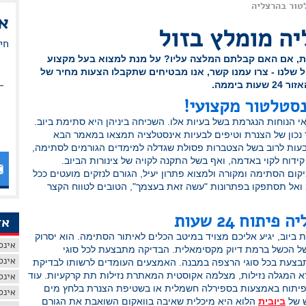
טור בהרצליה
א
ה מומלץ בזול
חי
ות, אם האם קבלתם המלצה עליו? על מנת למצוא בעל מקצוע
 שלנו - צרו עמנו קשר, אנו מבטיחים שתקבלו הצעות מחיר של
ביממה.
נסטלטור מקצועי!
י הנוחות הנגרמת בשל בעיות אלו. השכיחה ביניהן היא סתימת ביוב.
 נכון של הצנרת וטיפים לבעיות אינסטלציה תמצאו במאמר הבא
נובעות לרוב בשל הצטברות פסולת שגדלה למימדים הגורמים לסתימה,
ידוח לקוי באדמה, ואף בשל התקנה לקויה של צינורות הביוב.
קום הסתימה ומקורה ולמצוא פתרון יעיל, הגורם לנזקים מועטים ככל
 ואל תסתפקו בפתרונות "עשה זאת בעצמך", הטובים לטווח הקצר
תוח 24 שעות
אז
 ביוב, יגיע אליכם מצויד במיטב הכלים לאיתור הסתימה. הוא יסרוק
אינס
של הכשל ברמת דיוק מקסימאלית. הבדיקה מתבצעת לכל סוגי
אינס
מתבצעת בכל סוגי הרצפה במבנה. האמצעים העומדים לרשותו לבדיקת
 המגלה נזילות, מצלמה אקוסטית המאתרת נזילות תת קרקעיות. עוד
אינס
פיתוח באמצעות בספירלה חשמלית או בשטיפת הצנרת בלחץ מים
אינס
ש של
ביובית
הלוא היא מיכלית שאיבה בוואקום השואבת את הגורם